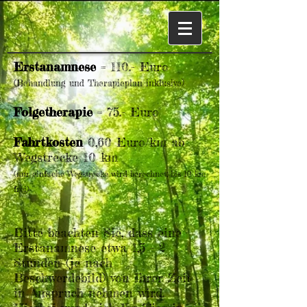
Erstanamnese
= 110.- Euro
(Behandlung und Therapieplan inklusive)
Folgetherapie
= 75.- Euro
Fahrtkosten
0,60 Euro/km ab
Wegstrecke 10 km
(nur einfache Wegstrecke wird berechnet; bis 10 km
frei)
Bitte beachten Sie, dass eine
Erstanamnese etwa 1,5
- 2
Stunden (je nach
Beschwerdebild) von Ihrer Zeit
in Anspruch nehmen wird.