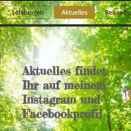
Leistungen
Aktuelles
Behandl
Aktuelles findet
Ihr auf meinem
Instagram und
Facebookprofil